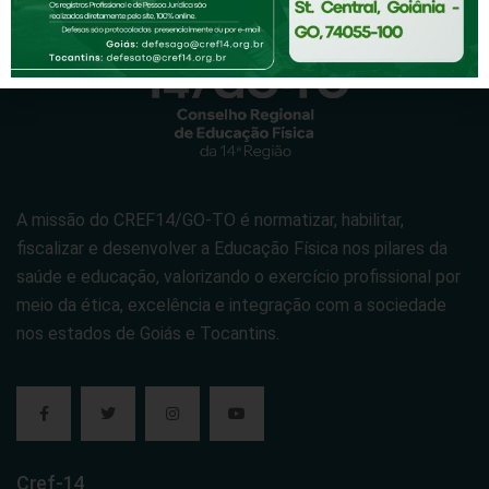
A missão do CREF14/GO-TO é normatizar, habilitar,
fiscalizar e desenvolver a Educação Física nos pilares da
saúde e educação, valorizando o exercício profissional por
meio da ética, excelência e integração com a sociedade
nos estados de Goiás e Tocantins.
Cref-14