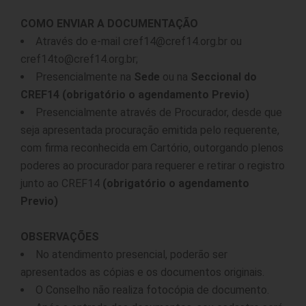
COMO ENVIAR A DOCUMENTAÇÃO
Através do e-mail cref14@cref14.org.br ou
cref14to@cref14.org.br;
Presencialmente na
Sede
ou na
Seccional do
CREF14
(obrigatório o agendamento Previo)
Presencialmente através de Procurador, desde que
seja apresentada procuração emitida pelo requerente,
com firma reconhecida em Cartório, outorgando plenos
poderes ao procurador para requerer e retirar o registro
junto ao CREF14
(obrigatório o agendamento
Previo)
OBSERVAÇÕES
No atendimento presencial, poderão ser
apresentados as cópias e os documentos originais.
O Conselho não realiza fotocópia de documento.