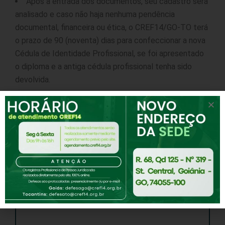
Após a entrada dos documentos, seu cadastro será
analisado e caso não haja nenhuma pendência
documental, financeira ou ética, o CREF14/GO‐TO terá
o prazo de 90 (noventa) dias para confeccionar a nova
Cédula de Identidade Profissional, se foi apresentado
o diploma e a antiga cédula profissional tenha sido
devolvida.
Formulários