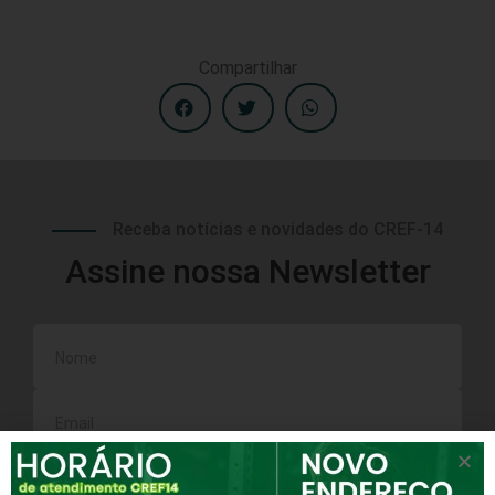
Compartilhar
Receba notícias e novidades do CREF-14
Assine nossa Newsletter
Inscrever