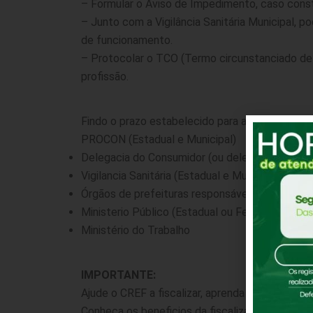
– Formular o Aviso de Impedimento, caso consta
– Junto com a Vigilância Sanitária Municipal, 
de funcionamento.
– Protocolar o TCO (Termo circunstanciado de 
profissão.
Findo o prazo estabelecido para a regularizaç
PROCON (Estadual e Municipal)
Delegacia do Consumidor (ou delegacia correla
Vigilancia Sanitária (Estadual e Municipal)
Órgãos de prefeituras responsáveis pela emiss
Ministerio Público (Estadual ou Federal)
Ministério do Trabalho
IMPORTANTE:
Ajude o CREF a fiscalizar, aprenda como fazer
Conheça os beneficios da fiscalização dos CREF