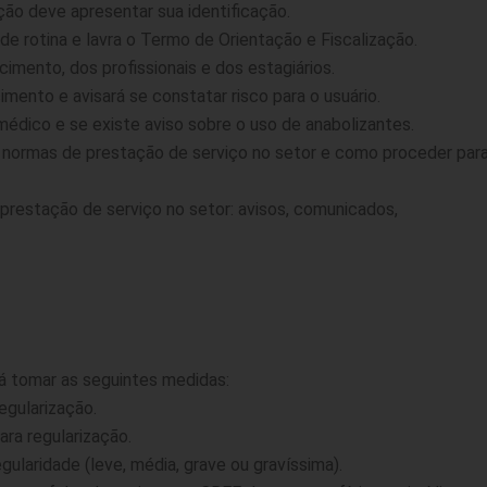
ção deve apresentar sua identificação.
de rotina e lavra o Termo de Orientação e Fiscalização.
mento, dos profissionais e dos estagiários.
mento e avisará se constatar risco para o usuário.
édico e se existe aviso sobre o uso de anabolizantes.
as normas de prestação de serviço no setor e como proceder par
restação de serviço no setor: avisos, comunicados,
rá tomar as seguintes medidas:
egularização.
ra regularização.
gularidade (leve, média, grave ou gravíssima).