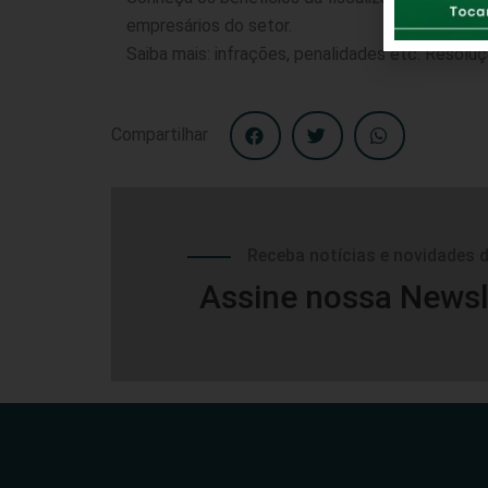
empresários do setor.
Saiba mais: infrações, penalidades etc: Resolu
Compartilhar
Receba notícias e novidades 
Assine nossa Newsl