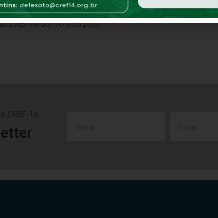
ção
CREF14/GO-TO 055/2017
.
do CREF-14
etter