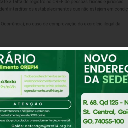
te a falta de registro no CREF de pessoas físicas e jurídicas.
poderá interditar os estabelecimentos que não estejam em condi
Ocorrência), no caso de comprovação do exercício ilegal da
ão o CREF encaminhará denúncias para seguintes órgãos:
ta)
ão da alvará de funcionamento ou da fiscalização e posturas
DENÚNCIAS
.
s para a sociedade, profissionais, estudantes, faculdades e