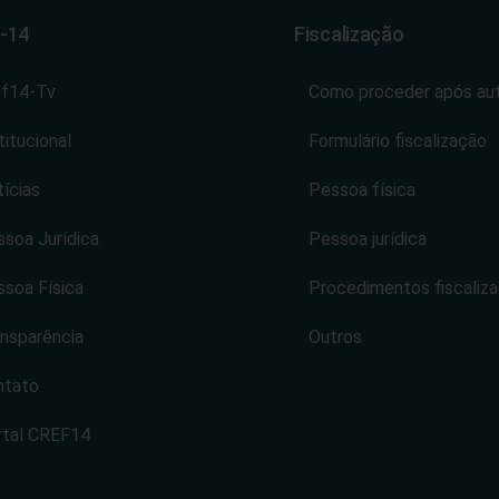
-14
Fiscalização
ef14-Tv
Como proceder após au
titucional
Formulário fiscalização
ícias
Pessoa física
soa Jurídica
Pessoa jurídica
soa Física
Procedimentos fiscaliz
nsparência
Outros
ntato
rtal CREF14