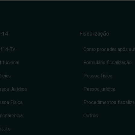
-14
Fiscalização
ef14-Tv
Como proceder após au
titucional
Formulário fiscalização
ícias
Pessoa física
soa Jurídica
Pessoa jurídica
soa Física
Procedimentos fiscaliz
nsparência
Outros
ntato