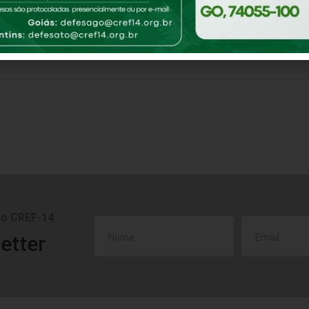
do CREF-14
etter