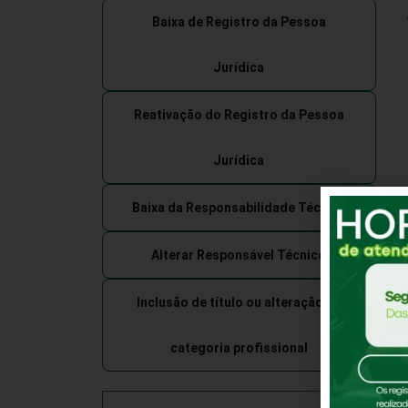
Baixa de Registro da Pessoa
Jurídica
Reativação do Registro da Pessoa
Jurídica
Baixa da Responsabilidade Técnica
Alterar Responsável Técnico
Inclusão de título ou alteração de
categoria profissional