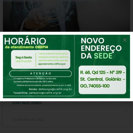
Missão
Assessoria de comunicação Conselheiros Diretoria
Estatuto Galeria dos presidentes História Missão
Organograma Portarias Regimento interno Resoluções
Seccional Pesquisar MISSÃO A missão do CREF14/GO-
TO é
CONTINUE LENDO
12 de julho de 2022