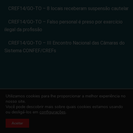
CREF14/GO-TO – 8 locais receberam suspensão cautelar
CREF14/GO-TO – Falso personal é preso por exercício
ilegal da profissão
CREF14/GO-TO – III Encontro Nacional das Câmaras do
Sistema CONFEF/CREFs
Utilizamos cookies para lhe proporcionar a melhor experiência no
CONSELHO REGIONAL DE EDUCACAO FISICA DA 14 REGIAO -
nosso site.
Você pode descobrir mais sobre quais cookies estamos usando
CREF14/GO-TO. CNPJ: 08.024.822/0001-14
ou desligá-los em
configurações
.
Todos os direitos reservados. Desenvolvido com ♡ por Conexão
Soluções Corporativas
Aceitar