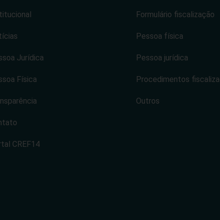
titucional
Formulário fiscalização
ícias
Pessoa física
soa Jurídica
Pessoa jurídica
soa Física
Procedimentos fiscaliz
nsparência
Outros
ntato
rtal CREF14