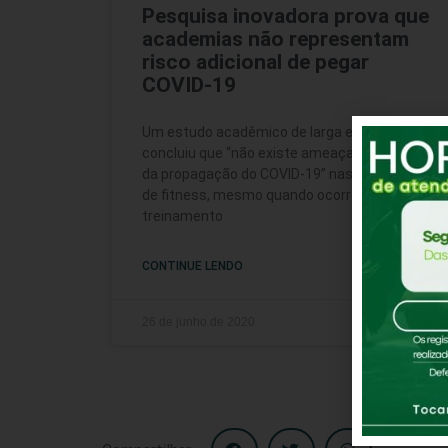
Pesquisa inovadora prova que
academias não representam
risco adicional de pegar
COVID-19
Um estudo acadêmico de larga escala
concluiu que “não existe ameaça de aumento
da propagação do COVID-19” nas instalações
de fitness, mesmo quando ocorre
treinamento
CONTINUE LENDO
26 de junho de 2020