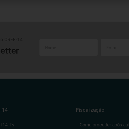
do CREF-14
etter
-14
Fiscalização
ef14-Tv
Como proceder após au