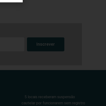
Inscrever
5 locais receberam suspensão
cautelar por funcionarem sem registro