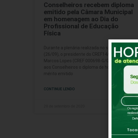
Conselheiros recebem diploma
emitido pela Câmara Municipal
em homenagem ao Dia do
Profissional de Educação
Física
Durante a plenária realizada no sábado
(26/09), o presidente do CREF14/GO-TO,
Marcos Lopes (CREF 000698-G/GO) entregou
aos Conselheiros o diploma de honra ao
mérito emitido
CONTINUE LENDO
28 de setembro de 2020