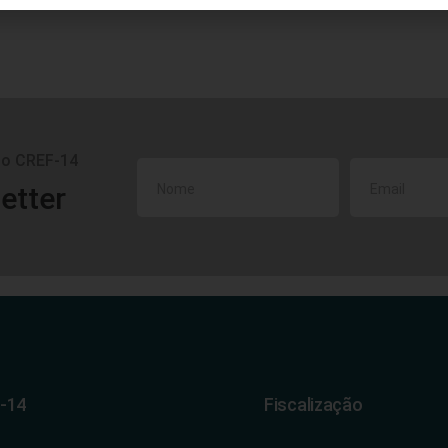
do CREF-14
etter
-14
Fiscalização