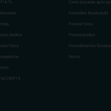
ef14-Tv
Como proceder após au
titucional
Formulário fiscalização
ícias
Pessoa física
soa Jurídica
Pessoa jurídica
soa Física
Procedimentos fiscaliz
nsparência
Outros
ntato
rtal CREF14