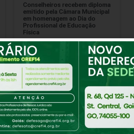
Conselheiros recebem diploma
emitido pela Câmara Municipal
em homenagem ao Dia do
Profissional de Educação
Física
No sábado (26/09), o presidente do
CREF14/GO-TO, Marcos Lopes (CREF 000698-
G/GO) entregou aos Conselheiros durante a
plenária o diploma emitido pela Câmara
Municipal de Goiânia
CONTINUE LENDO
28 de setembro de 2020