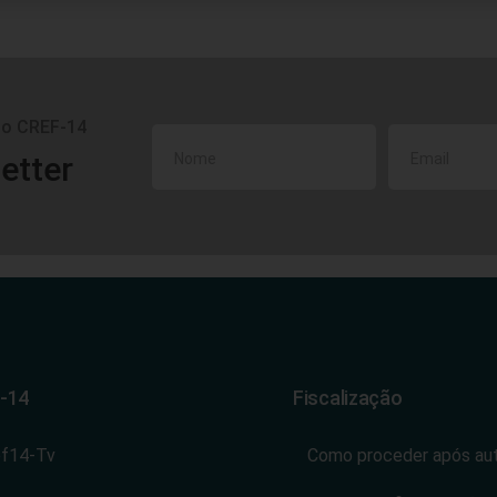
do CREF-14
etter
-14
Fiscalização
ef14-Tv
Como proceder após au