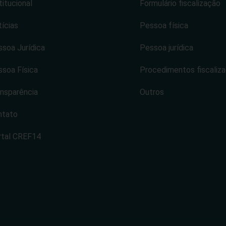
titucional
Formulário fiscalização
ícias
Pessoa física
soa Jurídica
Pessoa jurídica
soa Física
Procedimentos fiscaliz
nsparência
Outros
ntato
rtal CREF14