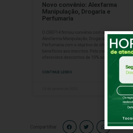
Novo convênio: Alexfarma
Manipulação, Drogaria e
Perfumaria
O CREF14 firmou convênio com a
Alexfarma Manipulação, Drogaria e
Perfumaria com o objetivo de oferecer mais
benefícios aos inscritos. Pelo convênio, serão
oferecidos descontos de 10% sobre
CONTINUE LENDO
14 de janeiro de 2021
Compartilhar