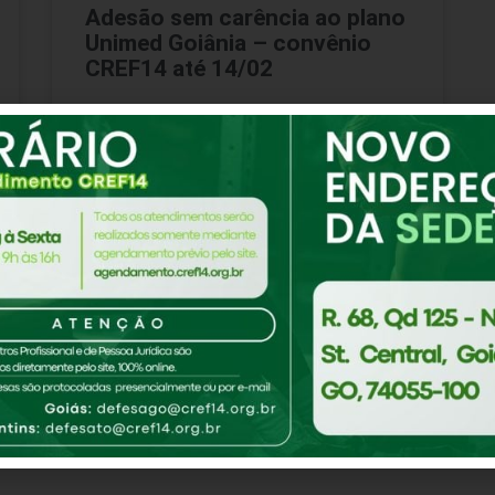
Adesão sem carência ao plano
Unimed Goiânia – convênio
CREF14 até 14/02
Os inscritos que fizerem a adesão ao
convênio firmado pelo CREF14/GO-TO com a
Unimed Goiânia terão isenção de carência no
plano de saúde até o
CONTINUE LENDO
9 de fevereiro de 2021