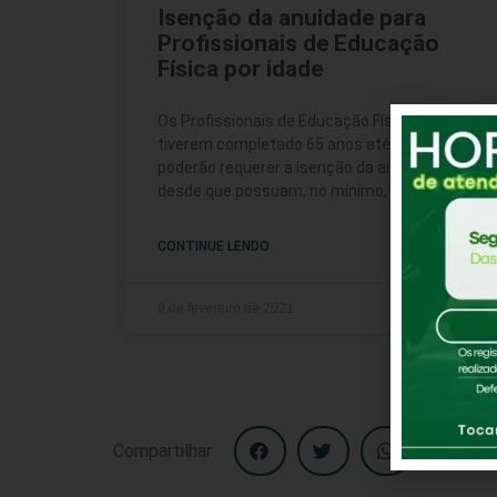
Isenção da anuidade para
Profissionais de Educação
Física por idade
Os Profissionais de Educação Física que
tiverem completado 65 anos até 31/03/2021
poderão requerer a isenção da anuidade
desde que possuam, no mínimo, cinco anos
CONTINUE LENDO
9 de fevereiro de 2021
Compartilhar