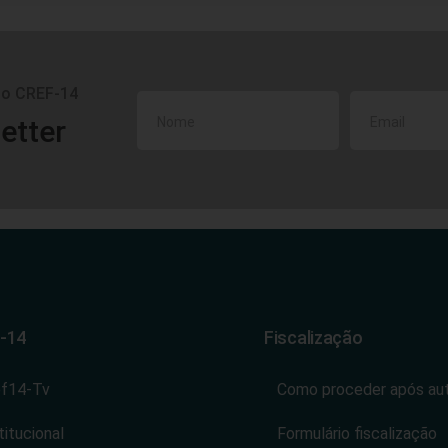
do CREF-14
etter
-14
Fiscalização
ef14-Tv
Como proceder após au
titucional
Formulário fiscalização