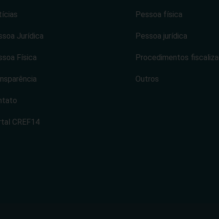
ícias
Pessoa física
soa Jurídica
Pessoa jurídica
soa Física
Procedimentos fiscaliz
nsparência
Outros
ntato
rtal CREF14