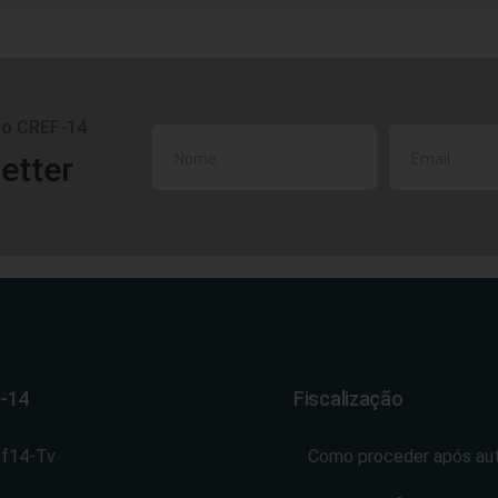
do CREF-14
etter
-14
Fiscalização
ef14-Tv
Como proceder após au