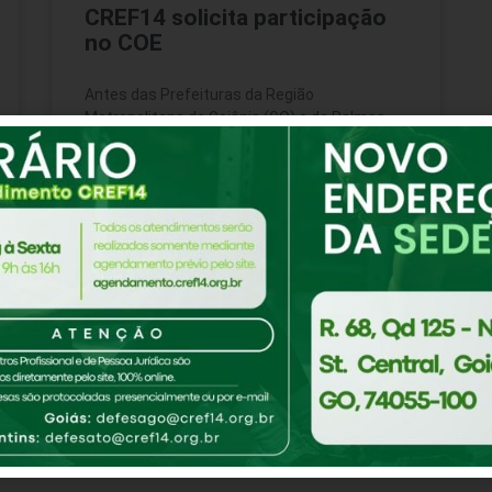
CREF14 solicita participação
no COE
Antes das Prefeituras da Região
Metropolitana de Goiânia (GO) e de Palmas
(TO) publicarem os Decretos com medidas
emergenciais para conter o avanço da
COVID-19
CONTINUE LENDO
2 de março de 2021