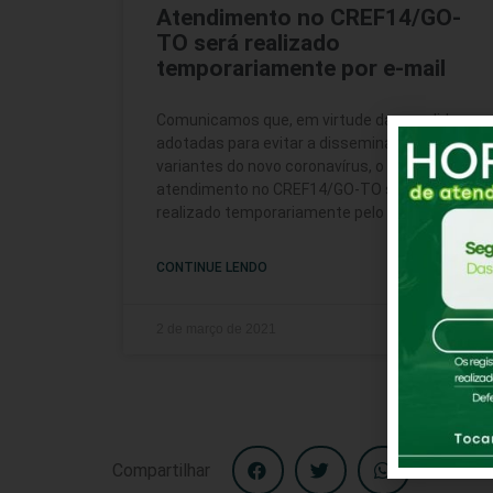
Atendimento no CREF14/GO-
TO será realizado
temporariamente por e-mail
Comunicamos que, em virtude das medidas
adotadas para evitar a disseminação das
variantes do novo coronavírus, o
atendimento no CREF14/GO-TO será
realizado temporariamente pelo e-mail
CONTINUE LENDO
2 de março de 2021
Compartilhar