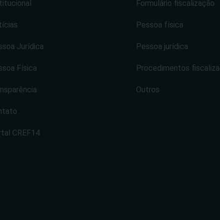
titucional
Formulário fiscalização
ícias
Pessoa física
soa Jurídica
Pessoa jurídica
soa Física
Procedimentos fiscaliz
nsparência
Outros
ntato
rtal CREF14