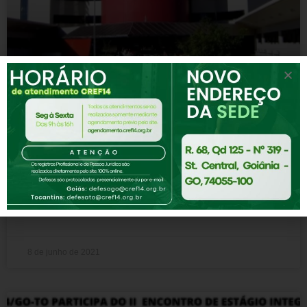
Colação virtual da UEG Itumbiara
O Conselho Regional de Educação Física da 14ª Região
Goiás e Tocantins (CREF14/GO-TO), representado pelo
diretor, Diego Adams Rezende (CREF 004259-G/GO),
participou da solenidade virtual
CONTINUE LENDO
8 de junho de 2021