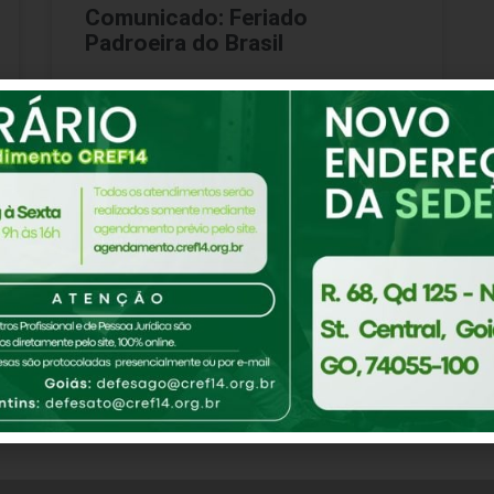
Comunicado: Feriado
Padroeira do Brasil
Acesse aqui a Portaria n. 166/2021 que
declara, no âmbito do CREF14/GO-TO, ponto
facultativo no dia 11/10/2021.
CONTINUE LENDO
8 de outubro de 2021