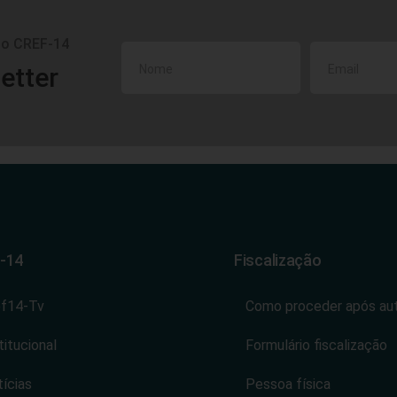
do CREF-14
etter
-14
Fiscalização
ef14-Tv
Como proceder após au
titucional
Formulário fiscalização
ícias
Pessoa física