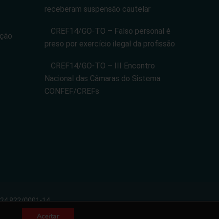
receberam suspensão cautelar
CREF14/GO-TO – Falso personal é
ação
preso por exercício ilegal da profissão
CREF14/GO-TO – III Encontro
Nacional das Câmaras do Sistema
CONFEF/CREFs
024.822/0001-14
porativas
Aceitar