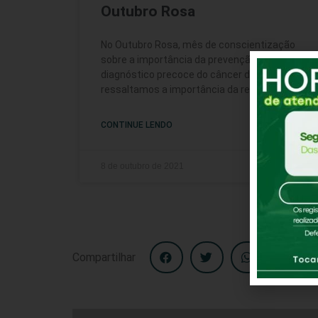
Outubro Rosa
No Outubro Rosa, mês de conscientização
sobre a importância da prevenção e do
diagnóstico precoce do câncer de mama, a
ressaltamos a importância da realização
CONTINUE LENDO
8 de outubro de 2021
Compartilhar