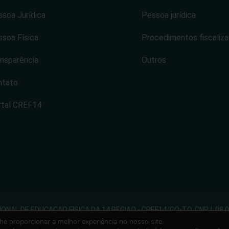
soa Jurídica
Pessoa jurídica
soa Física
Procedimentos fiscaliz
nsparência
Outros
ntato
rtal CREF14
NAL DE EDUCACAO FISICA DA 14 REGIAO - CREF14/GO-TO. CNPJ: 08.
lhe proporcionar a melhor experiência no nosso site.
 direitos reservados. Desenvolvido com ♡ por Conexão Soluções Cor