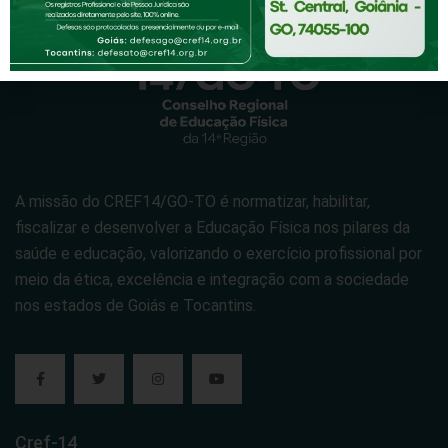
A missão do CREF14/GO-TO é normatizar, habilitar,
fiscalizar e desenvolver a Educação Física nos pilares da
saúde e educação, valorizando o exercício profissional por
meio da ética, excelência e integração com a sociedade
nos estados de Goiás e Tocantins.
Cref-14