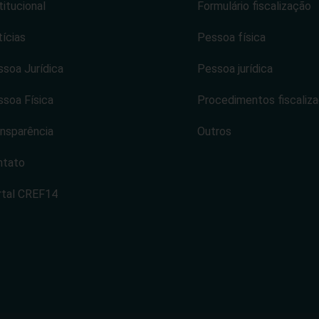
titucional
Formulário fiscalização
ícias
Pessoa física
soa Jurídica
Pessoa jurídica
soa Física
Procedimentos fiscaliz
nsparência
Outros
ntato
rtal CREF14