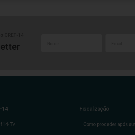
do CREF-14
etter
-14
Fiscalização
ef14-Tv
Como proceder após au