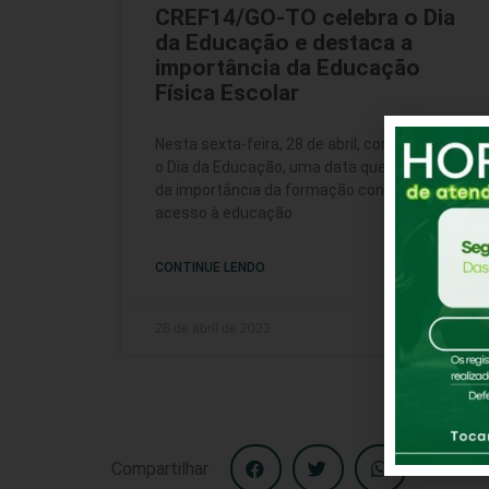
CREF14/GO-TO celebra o Dia
da Educação e destaca a
importância da Educação
Física Escolar
Nesta sexta-feira, 28 de abril, comemora-se
o Dia da Educação, uma data que nos lembra
da importância da formação contínua e do
acesso à educação
CONTINUE LENDO
28 de abril de 2023
Compartilhar