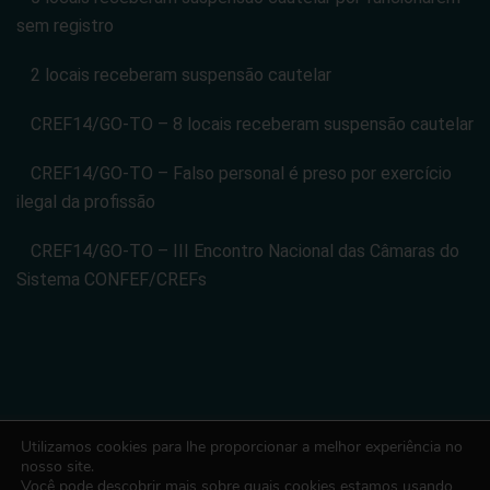
sem registro
2 locais receberam suspensão cautelar
CREF14/GO-TO – 8 locais receberam suspensão cautelar
CREF14/GO-TO – Falso personal é preso por exercício
ilegal da profissão
CREF14/GO-TO – III Encontro Nacional das Câmaras do
Sistema CONFEF/CREFs
Utilizamos cookies para lhe proporcionar a melhor experiência no
CONSELHO REGIONAL DE EDUCACAO FISICA DA 14 REGIAO -
nosso site.
Você pode descobrir mais sobre quais cookies estamos usando
CREF14/GO-TO. CNPJ: 08.024.822/0001-14