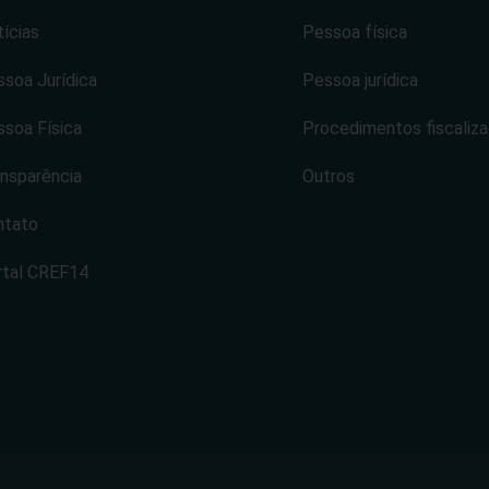
ícias
Pessoa física
soa Jurídica
Pessoa jurídica
soa Física
Procedimentos fiscaliz
nsparência
Outros
ntato
rtal CREF14