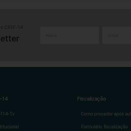
do CREF-14
etter
-14
Fiscalização
ef14-Tv
Como proceder após au
titucional
Formulário fiscalização