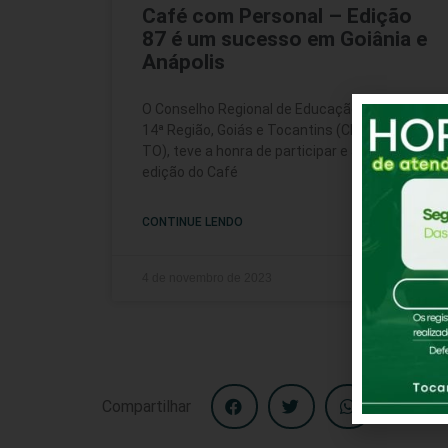
Café com Personal – Edição
87 é um sucesso em Goiânia e
Anápolis
O Conselho Regional de Educação Física da
14ª Região, Goiás e Tocantins (CREF14/GO-
TO), teve a honra de participar e apoiar a 87ª
edição do Café
CONTINUE LENDO
4 de novembro de 2023
Compartilhar