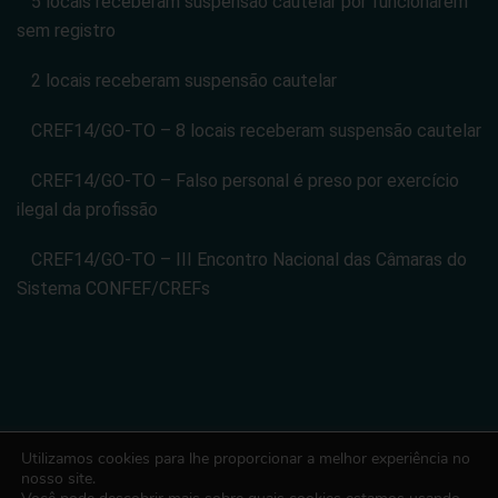
5 locais receberam suspensão cautelar por funcionarem
sem registro
2 locais receberam suspensão cautelar
CREF14/GO-TO – 8 locais receberam suspensão cautelar
CREF14/GO-TO – Falso personal é preso por exercício
ilegal da profissão
CREF14/GO-TO – III Encontro Nacional das Câmaras do
Sistema CONFEF/CREFs
Utilizamos cookies para lhe proporcionar a melhor experiência no
CONSELHO REGIONAL DE EDUCACAO FISICA DA 14 REGIAO -
nosso site.
CREF14/GO-TO. CNPJ: 08.024.822/0001-14