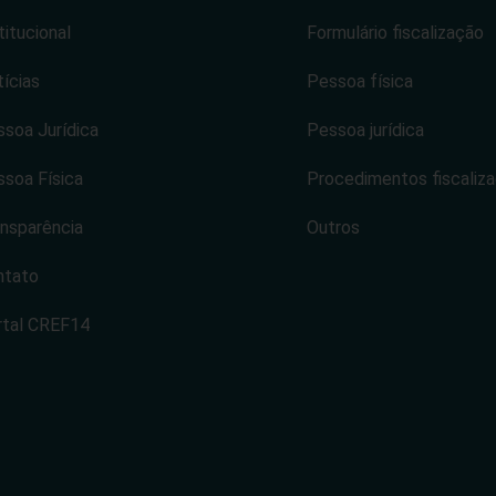
titucional
Formulário fiscalização
ícias
Pessoa física
soa Jurídica
Pessoa jurídica
soa Física
Procedimentos fiscaliz
nsparência
Outros
ntato
rtal CREF14