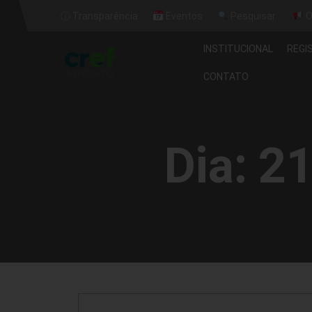
ⓘ Transparência
Eventos
Pesquisar
O
INSTITUCIONAL
REGI
CONTATO
Dia:
21