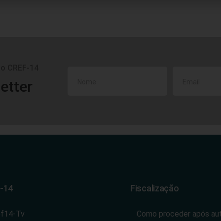
do CREF-14
etter
-14
Fiscalização
ef14-Tv
Como proceder após au