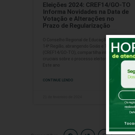
Eleições 2024: CREF14/GO-TO
Informa Novidades na Data de
Votação e Alterações no
Prazo de Regularização
O Conselho Regional de Educação Física da
14ª Região, abrangendo Goiás e Tocantins
(CREF14/GO-TO), compartilha informações
cruciais sobre o processo eleitoral de 2024.
Este ano
CONTINUE LENDO
21 de fevereiro de 2024