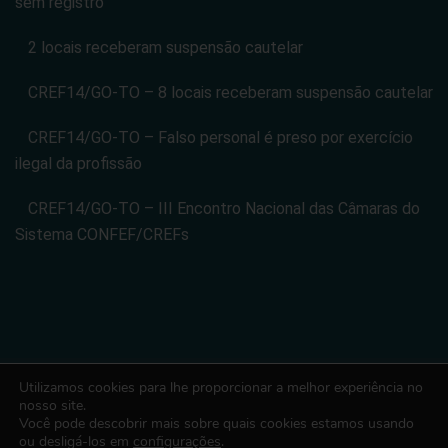
sem registro
2 locais receberam suspensão cautelar
CREF14/GO-TO – 8 locais receberam suspensão cautelar
CREF14/GO-TO – Falso personal é preso por exercício
ilegal da profissão
CREF14/GO-TO – III Encontro Nacional das Câmaras do
Sistema CONFEF/CREFs
Utilizamos cookies para lhe proporcionar a melhor experiência no
CONSELHO REGIONAL DE EDUCACAO FISICA DA 14 REGIAO -
nosso site.
Você pode descobrir mais sobre quais cookies estamos usando
CREF14/GO-TO. CNPJ: 08.024.822/0001-14
ou desligá-los em
configurações
.