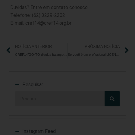
Dúvidas? Entre em contato conosco:
Telefone: (62) 3229-2202
E-mail: cref14@cref14.org.br
NOTÍCIA ANTERIOR
PRÓXIMA NOTÍCIA
CREF14/GO-TO divulga balanço de atendimento do mês de maio de 2023
Se você é um profissional LICENCIADO em Educação Física, não deixe de realizar o seu registro profissional!
Pesquisar
Instagram Feed