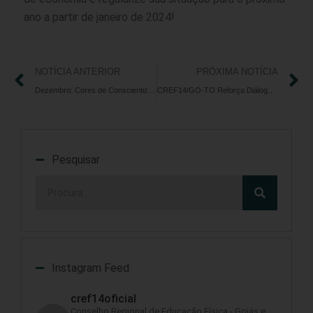
ano a partir de janeiro de 2024!
NOTÍCIA ANTERIOR
PRÓXIMA NOTÍCIA
Dezembro: Cores de Conscientização e Cuidado
CREF14/GO-TO Reforça Diálogo Sobre Educação Física na Rede de Ensino Tocantinense
Pesquisar
Instagram Feed
cref14oficial
Conselho Regional de Educação Física - Goiás e