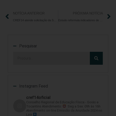
NOTÍCIA ANTERIOR
PRÓXIMA NOTÍCIA
CREF14 atende solicitação da Secretaria Municipal de Saúde de Goiânia para vacinação dos Profissionais de Educação Física
Estudo reformula indicadores de força que avaliam limitação de mobilidade em idosos
Pesquisar
Instagram Feed
cref14oficial
Conselho Regional de Educação Física - Goiás e
Tocantins
Atendimento:
Seg a Sex: 09h às 16h
Atendimento on-line
Emissão da Anuidade 2024 no
Link