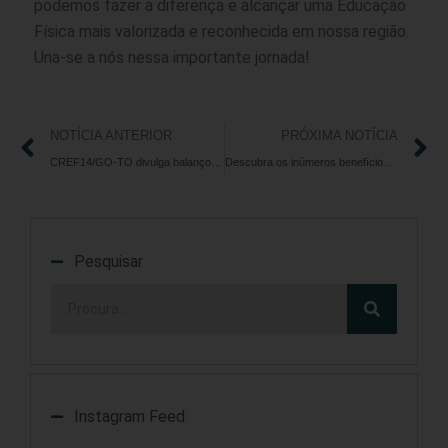
podemos fazer a diferença e alcançar uma Educação
Física mais valorizada e reconhecida em nossa região.
Una-se a nós nessa importante jornada!
NOTÍCIA ANTERIOR
PRÓXIMA NOTÍCIA
CREF14/GO-TO divulga balanço de atendimento do mês de junho de 2023
Descubra os inúmeros benefícios que a atividade física pode proporcionar ao seu corpo e bem-estar
Pesquisar
Instagram Feed