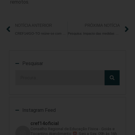
remotos.
NOTÍCIA ANTERIOR
PRÓXIMA NOTÍCIA
CREF14/GO-TO reúne-se com a Prefeita de São Miguel do Araguaia (GO)
Pesquisa: Impacto das medidas adotadas para conter a disseminação do coronavírus nas práticas de treinamento de indivíduos treinados em musculação
Pesquisar
Instagram Feed
cref14oficial
Conselho Regional de Educação Física - Goiás e
Tocantins
Atendimento:
Seg a Sex: 09h às 16h