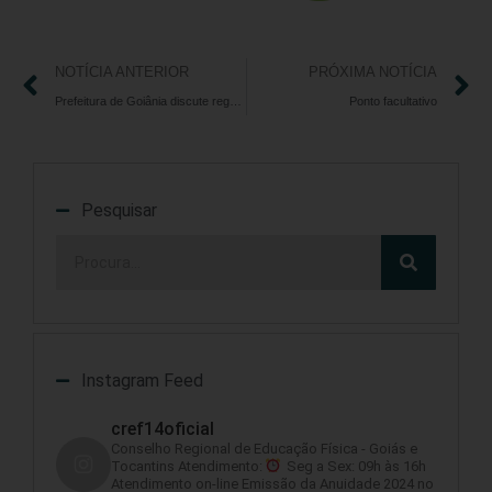
NOTÍCIA ANTERIOR
PRÓXIMA NOTÍCIA
Prefeitura de Goiânia discute regras para conter disseminação da COVID-19
Ponto facultativo
Pesquisar
Instagram Feed
cref14oficial
Conselho Regional de Educação Física - Goiás e
Tocantins
Atendimento:
Seg a Sex: 09h às 16h
Atendimento on-line
Emissão da Anuidade 2024 no