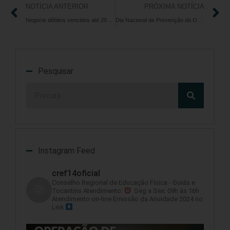
NOTÍCIA ANTERIOR
PRÓXIMA NOTÍCIA
Negocie débitos vencidos até 2022 e regularize sua situação no CRE14/GO-TO
Dia Nacional de Prevenção da Obesidade: Cuide da Sua Saúde
Pesquisar
Instagram Feed
cref14oficial
Conselho Regional de Educação Física - Goiás e
Tocantins
Atendimento:
Seg a Sex: 09h às 16h
Atendimento on-line
Emissão da Anuidade 2024 no
Link