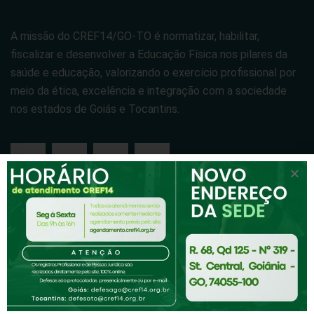
A missão do CREF14/GO-TO é normatizar, habilitar,
fiscalizar e desenvolver a Educação Física nos pilares da
saúde e educação, valorizando o exercício profissional por
meio da ética, excelência e integração com a sociedade
nos estados de Goiás e Tocantins.
Cref-14
Cref14-Tv
Institucional
Notícias