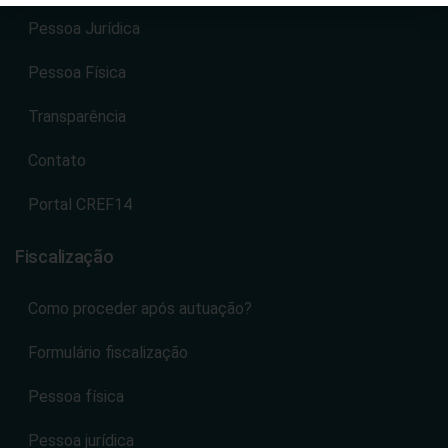
Pessoa Jurídica
Pessoa Física
Transparência
Contato
Portal CREF14
Fiscalização
Como proceder após autuação?
Formulário fiscalização
Pessoa física
Pessoa jurídica