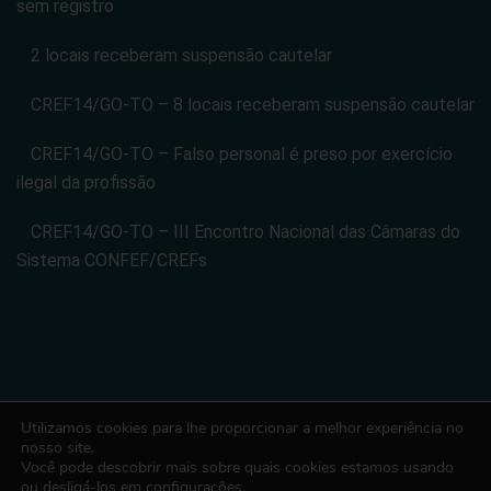
sem registro
2 locais receberam suspensão cautelar
CREF14/GO-TO – 8 locais receberam suspensão cautelar
CREF14/GO-TO – Falso personal é preso por exercício
ilegal da profissão
CREF14/GO-TO – III Encontro Nacional das Câmaras do
Sistema CONFEF/CREFs
Utilizamos cookies para lhe proporcionar a melhor experiência no
CONSELHO REGIONAL DE EDUCACAO FISICA DA 14 REGIAO -
nosso site.
Você pode descobrir mais sobre quais cookies estamos usando
CREF14/GO-TO. CNPJ: 08.024.822/0001-14
ou desligá-los em
configurações
.