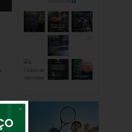
2024 no Link
a
om
,