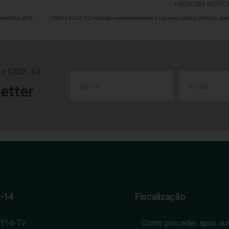
PRÓXIMA NOTÍC
CREF14/GO-TO e Drogasil/Droga Raia firmam parceria para beneficiar profissionais de Educação Física
CREF14/GO-TO repudia veementemente o racismo contra Vinícius Júni
do CREF-14
etter
-14
Fiscalização
ef14-Tv
Como proceder após au