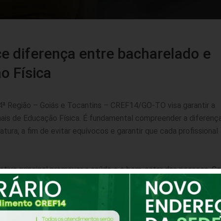
 diferença entre bacharelado e
o Física
4ª Região – Goiás e Tocantins – CREF14/GO-TO visa garantir a
onais de Educação Física. É fundamental compreender a diferenç
atura, a fim de evitar equívocos e garantir que cada profissional
tivo principal promover a saúde e o bem-estar das pessoas. C
nas como anatomia, fisiologia, treinamento esportivo e nutrição
 áreas que incluem academias, equipes esportivas, clubes,
do para prescrever exercícios, elaborar planos de treinamento,
 melhoria da qualidade de vida de seus clientes.