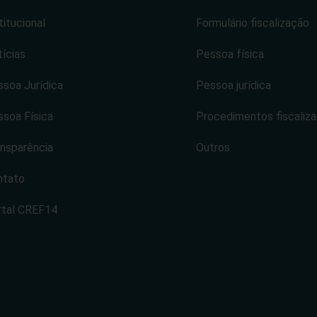
titucional
Formulário fiscalização
ícias
Pessoa física
soa Jurídica
Pessoa jurídica
soa Física
Procedimentos fiscaliz
nsparência
Outros
ntato
rtal CREF14