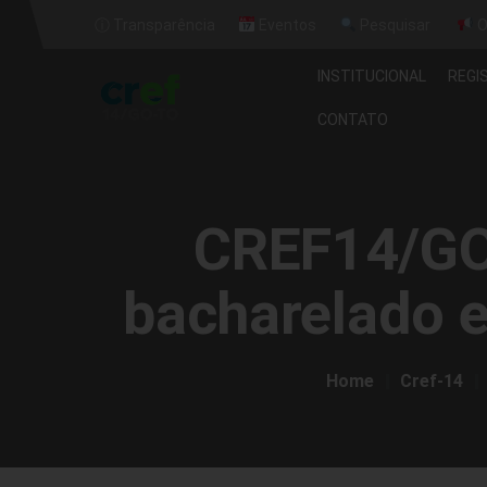
ⓘ Transparência
Eventos
Pesquisar
O
INSTITUCIONAL
REGI
CONTATO
CREF14/GO-
bacharelado e
Home
Cref-14