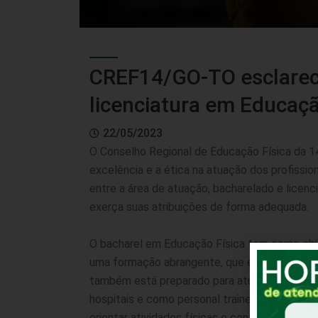
CREF14/GO-TO esclarece
licenciatura em Educaçã
22/05/2023
O Conselho Regional de Educação Física da 1
excelência e a ética na atuação dos profissi
entre a área de atuação, bacharelado e licenci
exerça suas atribuições de forma adequada.
O bacharel em Educação Física tem como obje
uma formação abrangente, que engloba discipli
também está preparado para atuar em diversas
hospitais e como personal trainer. É capacita
orientar atividades físicas e contribuir para a