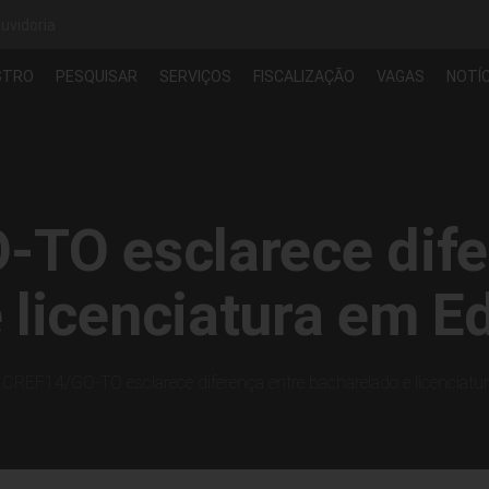
uvidoria
STRO
PESQUISAR
SERVIÇOS
FISCALIZAÇÃO
VAGAS
NOTÍC
TO esclarece dife
 licenciatura em E
CREF14/GO-TO esclarece diferença entre bacharelado e licenciatu