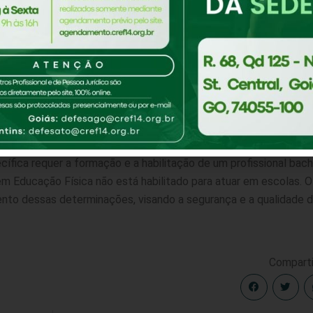
ica tem como objetivo principal a formação e a aprendizagem de
s no campo educacional, abrangendo disciplinas como psicologi
étodos de ensino, além de atuar como professor e pesquisador. 
volvendo habilidades motoras, promovendo a cultura corporal e
como parte integrante da formação integral dos alunos.
ão, um licenciado em Educação Física não está habilitado para
cífica requer a formação e a habilitação de um profissional bach
m Educação Física não está habilitado para atuar em escolas. O
nto dessas determinações, visando a segurança e a qualidade 
Comparti