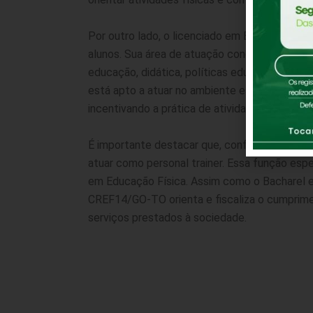
Por outro lado, o licenciado em Educação Fís
alunos. Sua área de atuação concentra-se mai
educação, didática, políticas educacionais, m
está apto a atuar no ambiente escolar, desen
incentivando a prática de atividades físicas 
É importante destacar que, conforme legislaç
atuar como personal trainer. Essa função espe
em Educação Física. Assim como o Bacharel e
CREF14/GO-TO orienta e fiscaliza o cumprime
serviços prestados à sociedade.