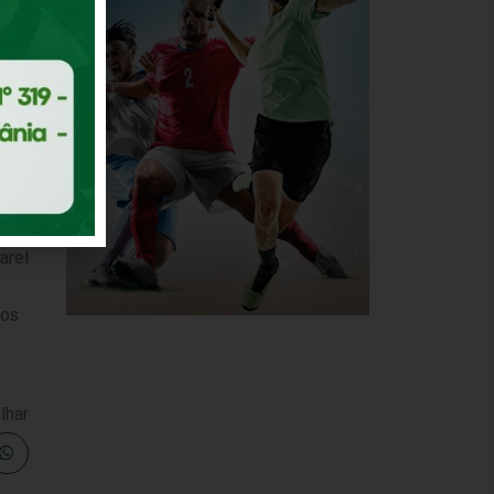
a da
Ele
arel
dos
lhar