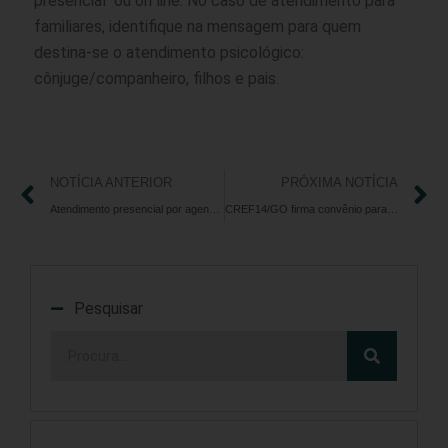
presencial ou on line. No caso de atendimento para
familiares, identifique na mensagem para quem
destina-se o atendimento psicológico:
cônjuge/companheiro, filhos e pais.
NOTÍCIA ANTERIOR
PRÓXIMA NOTÍCIA
Atendimento presencial por agendamento prévio no CREF14/GO-TO continua até 30/09/2020
CREF14/GO firma convênio para atendimento psicoterapêutico
Pesquisar