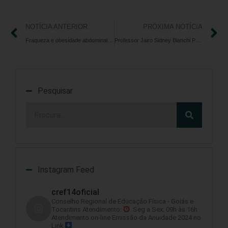
NOTÍCIA ANTERIOR
PRÓXIMA NOTÍCIA
Fraqueza e obesidade abdominal pode indicar declínio funcional em homens
Professor Jairo Sidney Bianchi Peres toma posse como imortal da Academia Brasileira de Educação Física
Pesquisar
Instagram Feed
cref14oficial
Conselho Regional de Educação Física - Goiás e
Tocantins
Atendimento:
Seg a Sex: 09h às 16h
Atendimento on-line
Emissão da Anuidade 2024 no
Link