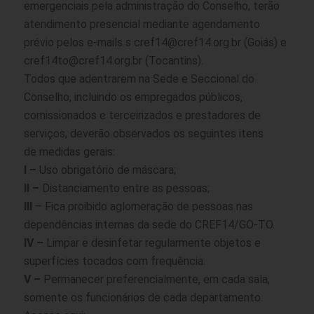
emergenciais pela administração do Conselho, terão
atendimento presencial mediante agendamento
prévio pelos e-mails s cref14@cref14.org.br (Goiás) e
cref14to@cref14.org.br (Tocantins).
Todos que adentrarem na Sede e Seccional do
Conselho, incluindo os empregados públicos,
comissionados e terceirizados e prestadores de
serviços, deverão observados os seguintes itens
de medidas gerais:
I –
Uso obrigatório de máscara;
II –
Distanciamento entre as pessoas;
III
– Fica proibido aglomeração de pessoas nas
dependências internas da sede do CREF14/GO-TO.
IV –
Limpar e desinfetar regularmente objetos e
superfícies tocados com frequência.
V –
Permanecer preferencialmente, em cada sala,
somente os funcionários de cada departamento.