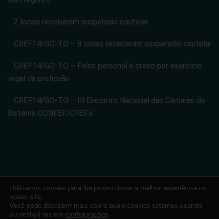
2 locais receberam suspensão cautelar
CREF14/GO-TO – 8 locais receberam suspensão cautelar
CREF14/GO-TO – Falso personal é preso por exercício
ilegal da profissão
CREF14/GO-TO – III Encontro Nacional das Câmaras do
Sistema CONFEF/CREFs
Utilizamos cookies para lhe proporcionar a melhor experiência no
CONSELHO REGIONAL DE EDUCACAO FISICA DA 14 REGIAO -
nosso site.
Você pode descobrir mais sobre quais cookies estamos usando
CREF14/GO-TO. CNPJ: 08.024.822/0001-14
ou desligá-los em
configurações
.
Todos os direitos reservados. Desenvolvido com ♡ por Conexão