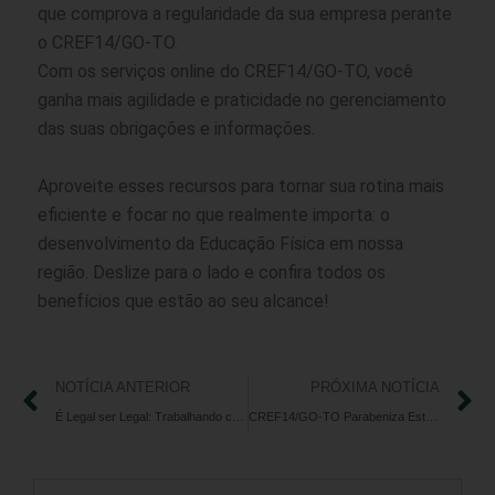
que comprova a regularidade da sua empresa perante
o CREF14/GO-TO.
Com os serviços online do CREF14/GO-TO, você
ganha mais agilidade e praticidade no gerenciamento
das suas obrigações e informações.
Aproveite esses recursos para tornar sua rotina mais
eficiente e focar no que realmente importa: o
desenvolvimento da Educação Física em nossa
região. Deslize para o lado e confira todos os
benefícios que estão ao seu alcance!
NOTÍCIA ANTERIOR
PRÓXIMA NOTÍCIA
É Legal ser Legal: Trabalhando conforme a Lei para uma atuação segura
CREF14/GO-TO Parabeniza Estagiários de Educação Física por Compromisso e Dedicação