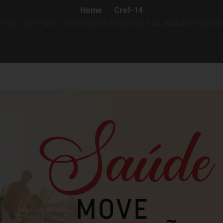
Home
Cref-14
Família, CREF14/GO-TO destaca a importância da prática de hábit