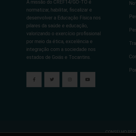
A missão do CREF14/GO-TO é
Not
normatizar, habilitar, fiscalizar e
Pes
desenvolver a Educação Física nos
pilares da saúde e educação,
Pes
valorizando o exercício profissional
por meio da ética, excelência e
Tra
integração com a sociedade nos
Co
estados de Goiás e Tocantins.
Po
CONSELHO REGIO