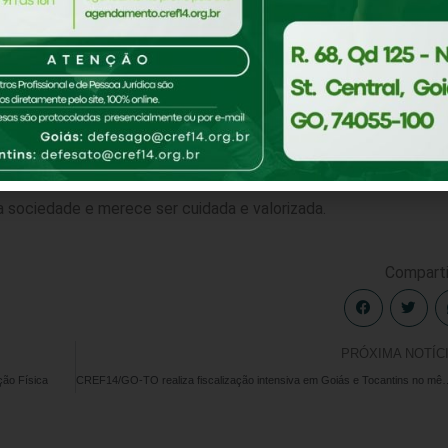
bitos saudáveis e a promoção de uma vida em movimento são 
de geração em geração. Além de trazer benefícios para a saúd
a é uma excelente forma de fortalecer laços e criar momentos
/GO-TO incentiva a todos a adotar hábitos saudáveis e a se
da sociedade e merece ser cuidada e valorizada.
Comparti
PRÓXIMA NOTÍC
ão Física
CREF14/GO-TO realiza fiscalização intensiva 