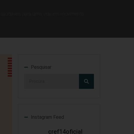
os saudáveis para uma vida em movimento
Pesquisar
Instagram Feed
cref14oficial