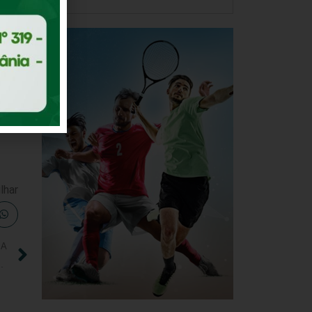
um
e
lhar
IA
em Goiás e Tocantins no mês de abril de 2023