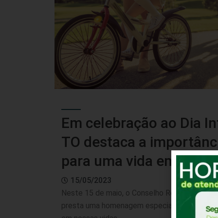
Em celebração ao Dia In
TO destaca a importânci
para uma vida em movi
15/05/2023
Neste 15 de maio, o Conselho Regional de Ed
presta uma homenagem especial a todas as fa