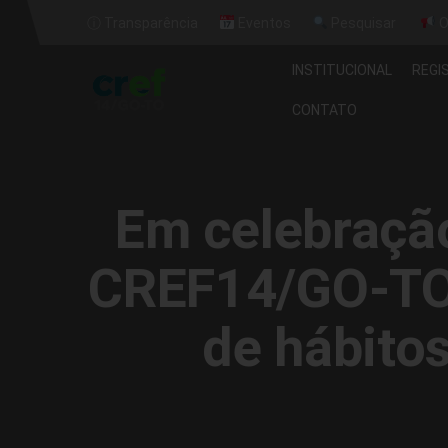
ⓘ Transparência
Eventos
Pesquisar
O
INSTITUCIONAL
REGI
CONTATO
Em celebração
CREF14/GO-TO 
de hábito