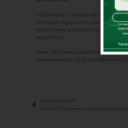
em nossas vidas.
O CREF14/GO-TO reforça que a prática de há
dos maiores legados que podem ser passados 
física e mental, a atividade física em famíli
inesquecíveis.
Neste Dia Internacional da Família, o CREF14
movimentar juntos. Afinal, a família é a base 
NOTÍCIA ANTERIOR
CREF14/GO-TO homenageia as mães profissionais de Educaç