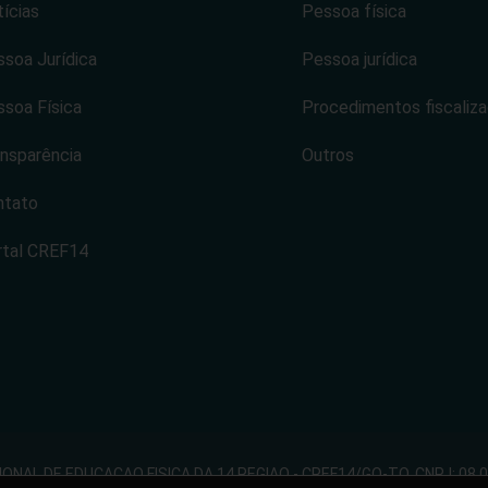
ícias
Pessoa física
soa Jurídica
Pessoa jurídica
soa Física
Procedimentos fiscaliz
nsparência
Outros
ntato
rtal CREF14
NAL DE EDUCACAO FISICA DA 14 REGIAO - CREF14/GO-TO. CNPJ: 08.