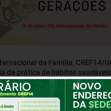
ternacional da Família, CREF14/G
a da prática de hábitos saudávei
mento
ucação Física da 14ª Região – Goiás e Tocantins (CREF14/GO-T
mílias. Mais do que nunca, percebemos a importância da famíli