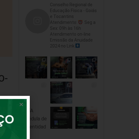
Conselho Regional de
Educação Física - Goiás
e Tocantins
Atendimento:
Seg a
Sex: 09h às 16h
Atendimento on-line
Emissão da Anuidade
2024 no Link
O-
s
O)
a