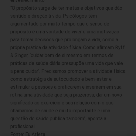
envelhecimento.
“O propósito surge de ter metas e objetivos que dão
sentido e direção à vida. Psicólogos têm
argumentado por muito tempo que o senso de
propósito é uma vontade de viver e uma motivação
para tomar decisões que prolongam a vida, como a
própria prática da atividade física. Como afirmam Ryff
& Singer, ‘cuidar bem de si mesmo em termos de
práticas de saúde diária pressupõe uma vida que vale
a pena cuidar’. Precisamos promover a atividade física
como estratégia de autocuidado e bem-estar e
estimular a pessoas a praticarem e inserirem em sua
rotina uma atividade que seja prazerosa; dar um novo
significado ao exercício e sua relação com o que
chamamos de saúde é muito importante e uma
questão de saúde pública também”, aponta a
profissional.
Fonte: Eu Atleta