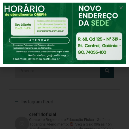
NOTÍCIA ANTERIOR
PRÓXIMA NOTÍCIA
Prática contínua de atividade física reduz risco de morte por COVID-19
Plantões da Comissão Eleitoral
Pesquisar
Instagram Feed
cref14oficial
Conselho Regional de Educação Física - Goiás e
Tocantins
Atendimento:
Seg a Sex: 09h às 16h
Atendimento on-line
Emissão da Anuidade 2024 no