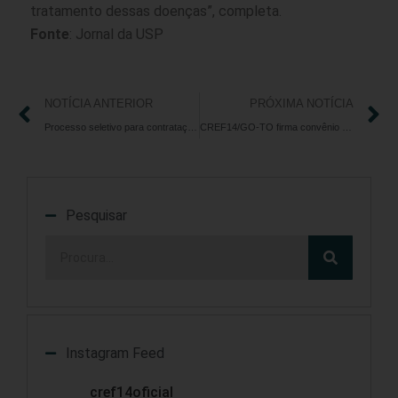
tratamento dessas doenças”, completa.
Fonte
: Jornal da USP
NOTÍCIA ANTERIOR
PRÓXIMA NOTÍCIA
Processo seletivo para contratação de estagiário de Administração de Empresas – Seccional Tocantins
CREF14/GO-TO firma convênio com Unimed Goiânia para beneficiar inscritos com descontos no plano de saúde
Pesquisar
Instagram Feed
cref14oficial