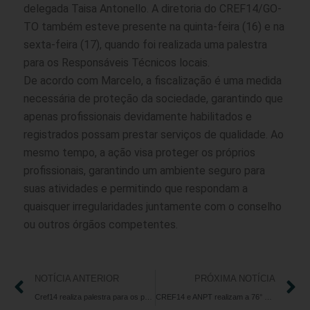
delegada Taisa Antonello. A diretoria do CREF14/GO-
TO também esteve presente na quinta-feira (16) e na
sexta-feira (17), quando foi realizada uma palestra
para os Responsáveis Técnicos locais.
De acordo com Marcelo, a fiscalização é uma medida
necessária de proteção da sociedade, garantindo que
apenas profissionais devidamente habilitados e
registrados possam prestar serviços de qualidade. Ao
mesmo tempo, a ação visa proteger os próprios
profissionais, garantindo um ambiente seguro para
suas atividades e permitindo que respondam a
quaisquer irregularidades juntamente com o conselho
ou outros órgãos competentes.
NOTÍCIA ANTERIOR
PRÓXIMA NOTÍCIA
Cref14 realiza palestra para os profissionais Responsáveis Técnicos, em Rio Verde
CREF14 e ANPT realizam a 76° edição do Café com Personal, faça a sua inscrição