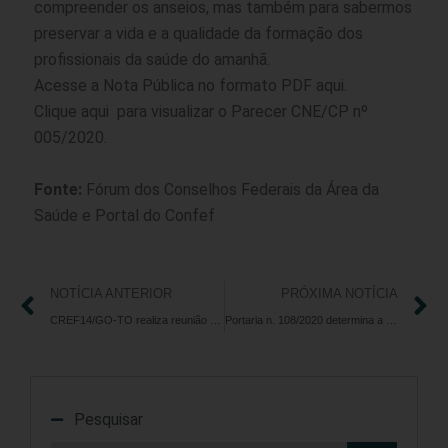
compreender os anseios, mas também para sabermos
preservar a vida e a qualidade da formação dos
profissionais da saúde do amanhã.
Acesse a Nota Pública no formato PDF
aqui
.
Clique
aqui
para visualizar o Parecer CNE/CP nº
005/2020.
Fonte:
Fórum dos Conselhos Federais da Área da
Saúde e Portal do Confef
NOTÍCIA ANTERIOR
PRÓXIMA NOTÍCIA
CREF14/GO-TO realiza reunião virtual sobre função pedagógica da CEP
Portaria n. 108/2020 determina a manutenção do atendimento ao público realizado pelo CREF14/GO-TO de forma virtual e presencial por agendamento e a execução de trabalho interno e externo até 03/07/2020
Pesquisar