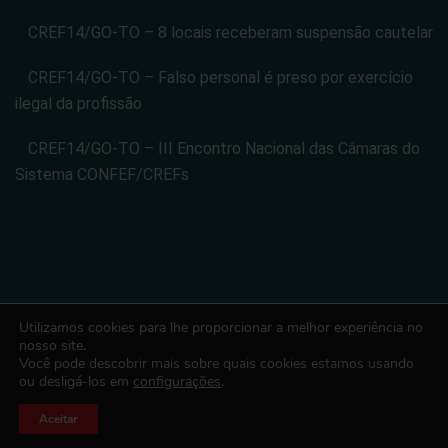
CREF14/GO-TO – 8 locais receberam suspensão cautelar
CREF14/GO-TO – Falso personal é preso por exercício
ilegal da profissão
CREF14/GO-TO – III Encontro Nacional das Câmaras do
Sistema CONFEF/CREFs
Utilizamos cookies para lhe proporcionar a melhor experiência no
CONSELHO REGIONAL DE EDUCACAO FISICA DA 14 REGIAO -
nosso site.
Você pode descobrir mais sobre quais cookies estamos usando
CREF14/GO-TO. CNPJ: 08.024.822/0001-14
ou desligá-los em
configurações
.
Todos os direitos reservados. Desenvolvido com ♡ por Conexão
Soluções Corporativas
Aceitar