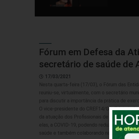
Fórum em Defesa da Ati
secretário de saúde de 
17/03/2021
Nesta quarta-feira (17/03), o Fórum das Enti
reuniu-se, virtualmente, com o secretário mun
para discutir a importância da prática de exer
O vice-presidente do CREF14/GO-TO, Luiz Gus
da atuação dos Profissionais de Educação Fí
elas, a COVID-19, podendo reduzir o tempo d
saúde e também colaborando na reabilitação 