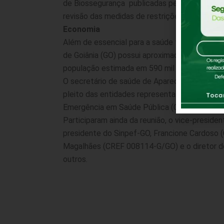
de Biossegurança publicadas pelas entidades 
revisão das medidas de restrições em relação
Economia
Além de essencial para a saúde física e ment
de Goiânia (GO) possui aproximadamente 1.000
população estimada em 590 mil habitantes.
O secretário de saúde de Aparecida de Goiân
pleito das entidades representativas da Educ
Emergência em Saúde Pública (COE) do municí
Participaram ainda da reunião, o vice-presi
presidente do Sinpef-GO, Francione Cardoso 
Magalhães (CREF 008114-G/GO) e o diretor d
outros.