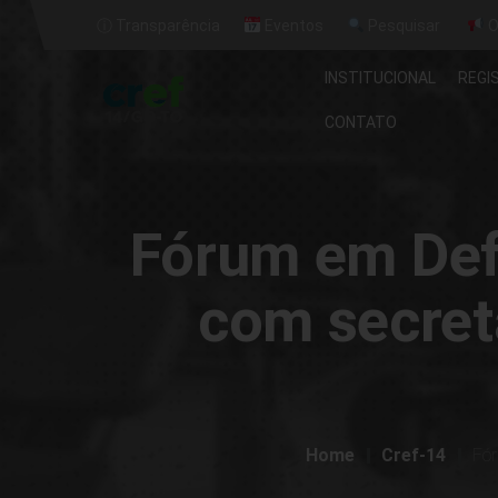
ⓘ Transparência
Eventos
Pesquisar
O
INSTITUCIONAL
REGI
CONTATO
Fórum em Defe
com secret
Home
Cref-14
Fór