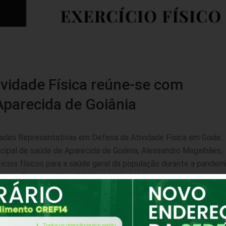
vidade Física reúne-se com
Aparecida de Goiânia
dades Representativas em Defesa da Atividade Física em Goiás
icipal de saúde de Aparecida de Goiânia, Alessandro Magalhães,
cícios físicos para a saúde geral da população durante a pandemi
tavo Peres da Silva (CREF 006098-G/GO), ressaltou a importân
sica para a prevenção, tratamento e combate de doenças, entre
e internação, controlar as comorbidades que agravam o quadro 
dos pacientes. Na ocasião, foram apresentadas as Notas Técni