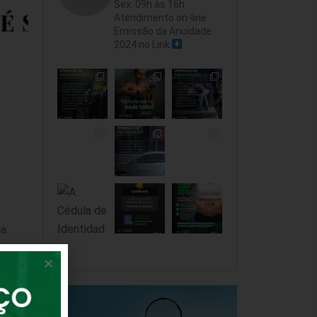
Sex: 09h às 16h
Atendimento on-line
Emissão da Anuidade
2024 no Link
a.
cia
de
cas