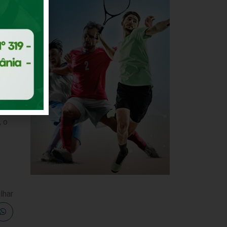
a a
da
, o
lhar