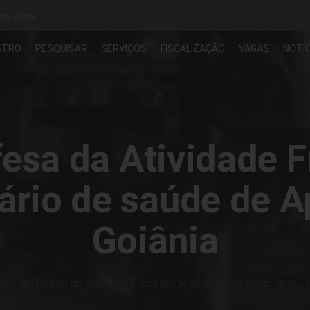
uvidoria
STRO
PESQUISAR
SERVIÇOS
FISCALIZAÇÃO
VAGAS
NOTÍC
sa da Atividade F
ário de saúde de A
Goiânia
um em Defesa da Atividade Física reúne-se com secretário de saúd