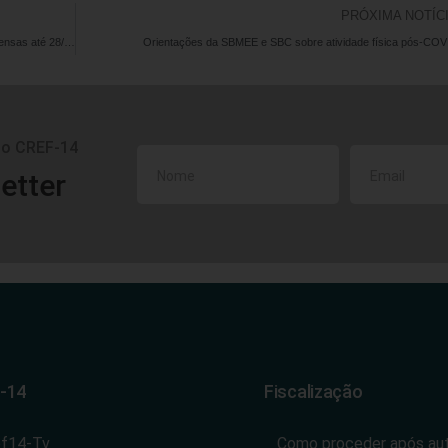
PRÓXIMA NOTÍC
Atividades presenciais no CREF14/GO-TO permanecem suspensas até 28/03/2021
Orientações da SBMEE e SBC sobre atividade física pós-COV
do CREF-14
etter
-14
Fiscalização
ef14-Tv
Como proceder após au