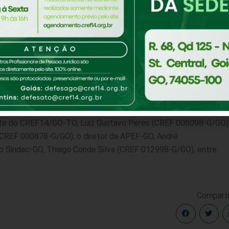
para evitar a disseminação do coronavírus, bem como, solicitad
 às academias e outros espaços de atividades físicas.
al da população, mercado fitness gera emprego e renda. Apareci
 Profissionais de Educação Física ativos, 127 academias e
ia (GO), Alessandro Magalhães, comprometeu-se a apresentar o
ação Física na próxima reunião do Centro de Operações de
pio.
dente do CREF14/GO-TO, Luiz Gustavo Peres (CREF 006098-G/GO)
(CREF 000878-G/GO); o diretor da APEF-GO, André
o Sindac-GO, Thiago Conde Silva (CREF 012998-G/GO), entre
Comparti