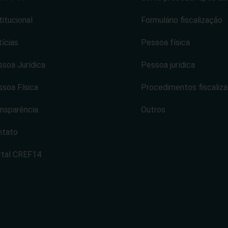
titucional
Formulário fiscalização
ícias
Pessoa física
soa Jurídica
Pessoa jurídica
soa Física
Procedimentos fiscaliz
nsparência
Outros
ntato
rtal CREF14