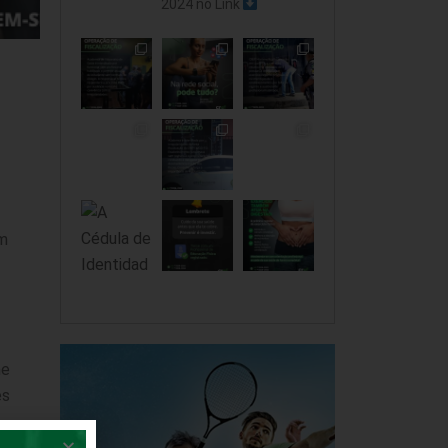
2024 no Link
um
ne
es
ré