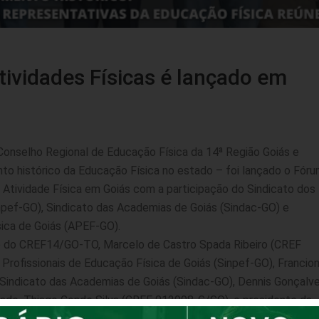
ividades Físicas é lançado em
Conselho Regional de Educação Física da 14ª Região Goiás e
to histórico da Educação Física no estado – foi lançado o Fór
Atividade Física em Goiás com a participação do Sindicato dos
inpef-GO), Sindicato das Academias de Goiás (Sindac-GO) e
sica de Goiás (APEF-GO).
te do CREF14/GO-TO, Marcelo de Castro Spada Ribeiro (CREF
Profissionais de Educação Física de Goiás (Sinpef-GO), Francio
Sindicato das Academias de Goiás (Sindac-GO), Dennis Gonçalv
dade, Thiago Conde Silva (CREF 012998-G/GO), o presidente da
ca de Goiás (APEF-GO), Carlos Javally e o diretor da APEF, And