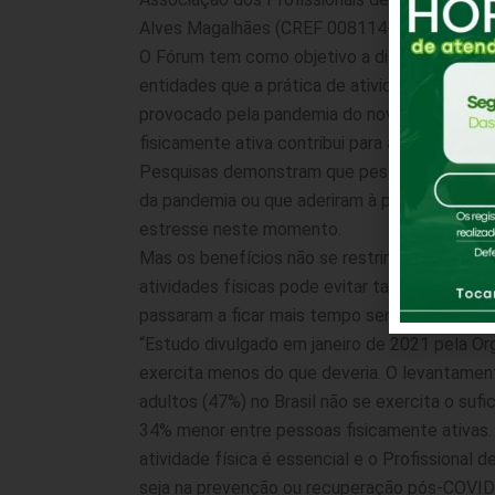
Alves Magalhães (CREF 008114-G/GO).
O Fórum tem como objetivo a discussão de aç
entidades que a prática de atividades físicas
provocado pela pandemia do novo coronavírus
fisicamente ativa contribui para a boa saúde m
Pesquisas demonstram que pessoas com estilo 
da pandemia ou que aderiram à prática regular
estresse neste momento.
Mas os benefícios não se restringem à parte i
atividades físicas pode evitar também proble
passaram a ficar mais tempo sentadas.
“Estudo divulgado em janeiro de 2021 pela Or
exercita menos do que deveria. O levantamen
adultos (47%) no Brasil não se exercita o su
34% menor entre pessoas fisicamente ativas. 
atividade física é essencial e o Profissional
seja na prevenção ou recuperação pós-COVID