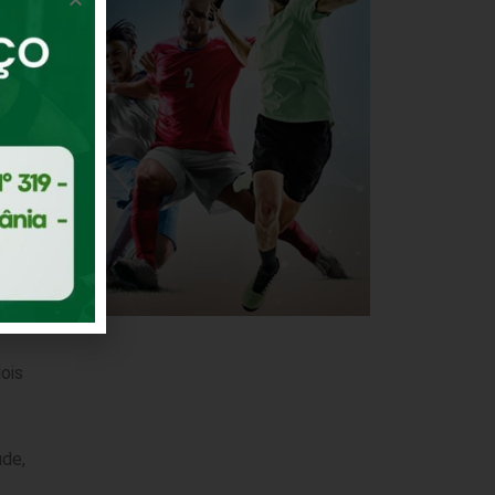
l
o
tes
ois
úde,