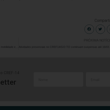
Comparti
PRÓXIMA NOTÍC
Estudo reformula indicadores de força que avaliam limitação de mobilidade em idosos
Atividades presenciais 
do CREF-14
etter