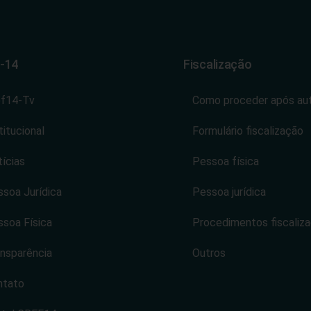
-14
Fiscalização
ef14-Tv
Como proceder após au
titucional
Formulário fiscalização
ícias
Pessoa física
soa Jurídica
Pessoa jurídica
soa Física
Procedimentos fiscaliz
nsparência
Outros
ntato