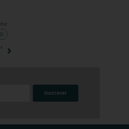
lhar
IA
no CREF14/GO-TO continuam suspensas até 16/03/2021
Inscrever