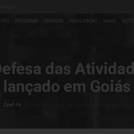
uvidoria
STRO
PESQUISAR
SERVIÇOS
FISCALIZAÇÃO
VAGAS
NOTÍC
fesa das Atividad
lançado em Goiás
Cref-14
Fórum em Defesa das Atividades Físicas é lançado 