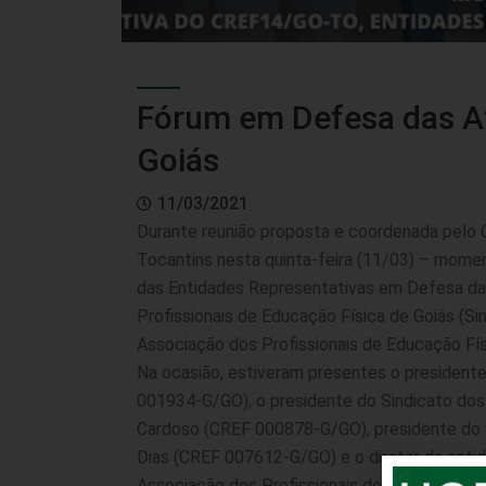
Fórum em Defesa das At
Goiás
11/03/2021
Durante reunião proposta e coordenada pelo 
Tocantins nesta quinta-feira (11/03) – momen
das Entidades Representativas em Defesa da 
Profissionais de Educação Física de Goiás (S
Associação dos Profissionais de Educação Fí
Na ocasião, estiveram presentes o presiden
001934-G/GO), o presidente do Sindicato dos 
Cardoso (CREF 000878-G/GO), presidente do 
Dias (CREF 007612-G/GO) e o diretor da enti
Associação dos Profissionais de Educação Físi