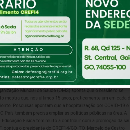
ões conjuntas em prol da Educação Física. É consenso entre as
 se tornou ainda mais importante no período de isolamento socia
. Além de fortalecer o sistema imunológico, manter a populaçã
ental.
de vida mais saudável, que já realizavam atividades físicas an
 neste período, estão conseguindo lidar melhor a ansiedade e o
munológica, à saúde mental e qualidade de vida. A realização de
mas de mobilidade no futuro, principalmente para as pessoas
ganização Mundial de Saúde (OMS) aponta que o brasileiro se
to mostra que, nos últimos 15 anos, praticamente um em cada d
ficiente. Pesquisas apontam que a hospitalização por COVID-19 é
O País também precisa ampliar as políticas públicas na área. A
 de Educação Física tem muito a contribuir com a promoção da sa
”, pontua o presidente do CREF14/GO-TO, Marcelo de Castro