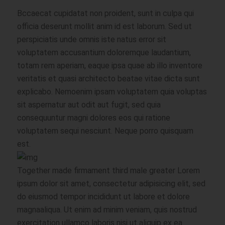
Bccaecat cupidatat non proident, sunt in culpa qui
officia deserunt mollit anim id est laborum. Sed ut
perspiciatis unde omnis iste natus error sit
voluptatem accusantium doloremque laudantium,
totam rem aperiam, eaque ipsa quae ab illo inventore
veritatis et quasi architecto beatae vitae dicta sunt
explicabo. Nemoenim ipsam voluptatem quia voluptas
sit aspernatur aut odit aut fugit, sed quia
consequuntur magni dolores eos qui ratione
voluptatem sequi nesciunt. Neque porro quisquam
est.
Together made firmament third male greater Lorem
ipsum dolor sit amet, consectetur adipisicing elit, sed
do eiusmod tempor incididunt ut labore et dolore
magnaaliqua. Ut enim ad minim veniam, quis nostrud
exercitation ullamco laboris nisi ut aliquip ex ea