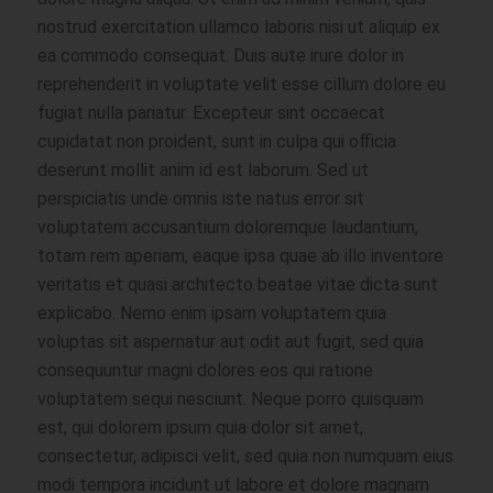
nostrud exercitation ullamco laboris nisi ut aliquip ex
ea commodo consequat. Duis aute irure dolor in
reprehenderit in voluptate velit esse cillum dolore eu
fugiat nulla pariatur. Excepteur sint occaecat
cupidatat non proident, sunt in culpa qui officia
deserunt mollit anim id est laborum. Sed ut
perspiciatis unde omnis iste natus error sit
voluptatem accusantium doloremque laudantium,
totam rem aperiam, eaque ipsa quae ab illo inventore
veritatis et quasi architecto beatae vitae dicta sunt
explicabo. Nemo enim ipsam voluptatem quia
voluptas sit aspernatur aut odit aut fugit, sed quia
consequuntur magni dolores eos qui ratione
voluptatem sequi nesciunt. Neque porro quisquam
est, qui dolorem ipsum quia dolor sit amet,
consectetur, adipisci velit, sed quia non numquam eius
modi tempora incidunt ut labore et dolore magnam