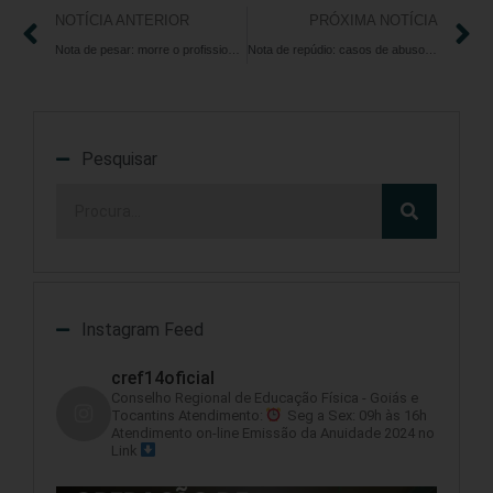
NOTÍCIA ANTERIOR
PRÓXIMA NOTÍCIA
Nota de pesar: morre o profissional de educação física Edimar Rodrigues
Nota de repúdio: casos de abuso sexual na área de Educação Física
Pesquisar
Instagram Feed
cref14oficial
Conselho Regional de Educação Física - Goiás e
Tocantins
Atendimento:
Seg a Sex: 09h às 16h
Atendimento on-line
Emissão da Anuidade 2024 no
Link