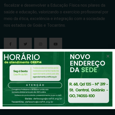
fiscalizar e desenvolver a Educação Física nos pilares da
saúde e educação, valorizando o exercício profissional por
meio da ética, excelência e integração com a sociedade
nos estados de Goiás e Tocantins.
Cref-14
Cref14-Tv
Institucional
Notícias
Pessoa Jurídica