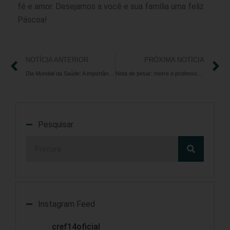
fé e amor. Desejamos a você e sua família uma feliz
Páscoa!
NOTÍCIA ANTERIOR
PRÓXIMA NOTÍCIA
Dia Mundial da Saúde: A importância da saúde integral e da orientação profissional para atividades físicas
Nota de pesar: morre o professor de educação física Ronaldo Guedes
Pesquisar
Instagram Feed
cref14oficial