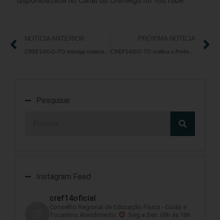
disponibilizada no Canal do Cremego no YouTube
NOTÍCIA ANTERIOR
PRÓXIMA NOTÍCIA
CREF14/GO-TO entrega material com pesquisa da Universidade de Oslo à Sedetec
CREF14/GO-TO notifica a Prefeitura de Rialma por promover o exercício ilegal da profissão de Educação Física
Pesquisar
Instagram Feed
cref14oficial
Conselho Regional de Educação Física - Goiás e
Tocantins
Atendimento:
Seg a Sex: 09h às 16h