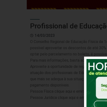
Profissional de Educaçã
14/03/2023
O Conselho Regional de Educação Física da 1
possível aproveitar os descontos de até 30% n
optar pelo parcelamento no boleto, é possível
Para mais informações, basta
acessar a reso
Aproveite a oportunidade de regularizar sua s
atuação dos profissionais de Educação Física
que mais se adequa à sua situação financeira.
pagamento disponíveis.
Pessoa Física clique aqui e emita o seu bolet
Pessoa Jurídica clique aqui e emita o seu bol