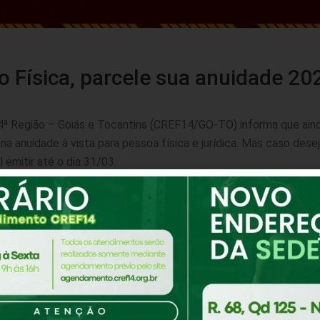
o Física, parcele sua anuidade 20
4ª Região – Goiás e Tocantins (CREF14/GO-TO) informa que ain
a anuidade à vista para pessoa física e jurídica. Mas caso dese
 emitir até o dia 31/03.
lução n°113/2022
ituação junto ao CREF14 e garantir a fiscalização adequada da
 na região. Não perca os descontos oferecidos e escolha a opç
 Acesse o site do conselho e saiba mais sobre as formas de
o!
eto!