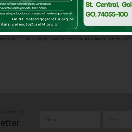
Comparti
PRÓXIMA NOTÍC
O CREF14/GO-TO deseja a todas as mulheres um feliz Dia Internacional da Mulher!
CREF14 participa de roda de conversa na
do CREF-14
etter