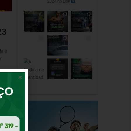
2024 no Link
23
da é
je
ão