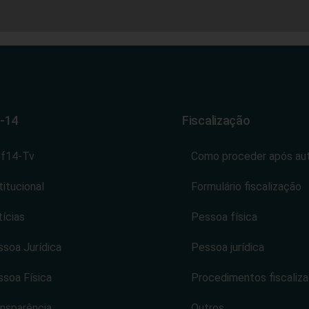
-14
Fiscalização
ef14-Tv
Como proceder após au
titucional
Formulário fiscalização
ícias
Pessoa física
soa Jurídica
Pessoa jurídica
soa Física
Procedimentos fiscaliz
nsparência
Outros