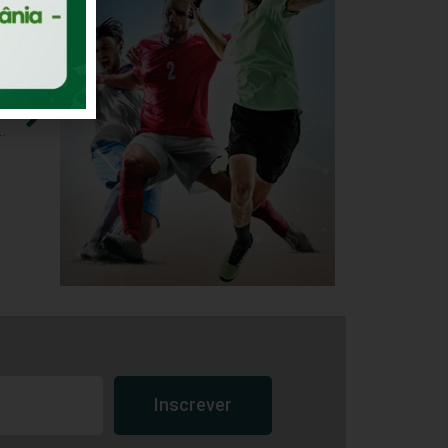
lhar
IA
 UFNT para discutir temas relevantes sobre Educação Física
Inscrever