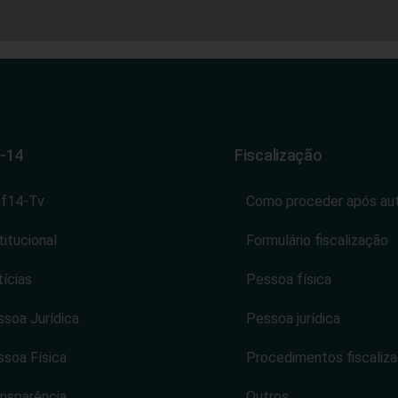
-14
Fiscalização
ef14-Tv
Como proceder após au
titucional
Formulário fiscalização
ícias
Pessoa física
soa Jurídica
Pessoa jurídica
soa Física
Procedimentos fiscaliz
nsparência
Outros