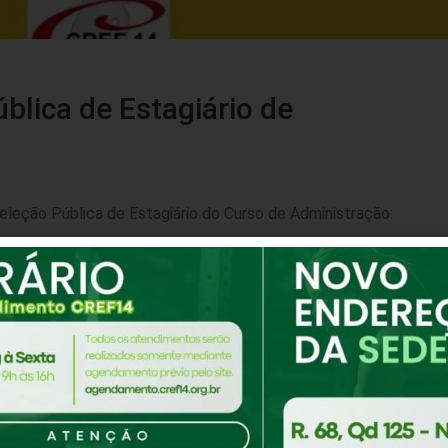
blica de Estagiário de
eção Pública de Estagiário do Curso de Administração:
Comparti
PRÓXIMA NOTÍC
Justiça nega pedido do Ministério Público de fechamento das academias depois de liminar que permitiu o funcionamento
STF cassa liminar e mantém academias fechadas em Goi