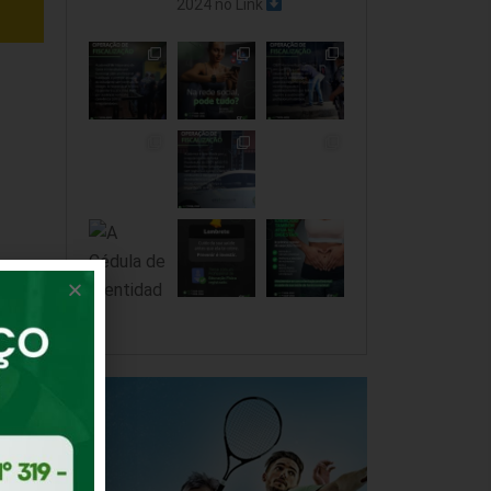
2024 no Link
lhar
IA
ás