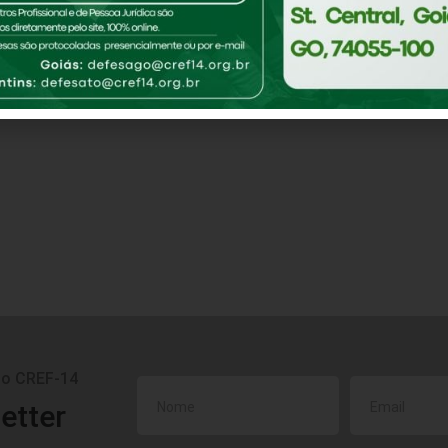
do CREF-14
etter