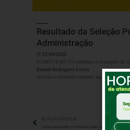
Resultado da Seleção Pú
Administração
27/05/2020
O CREF14/GO-TO comunica o resultado da Sel
Raquel Rodrigues Costa
Acesse o resultado também
aqui
NOTÍCIA ANTERIOR