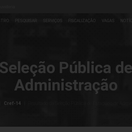
uvidoria
STRO
PESQUISAR
SERVIÇOS
FISCALIZAÇÃO
VAGAS
NOTÍC
Seleção Pública de
Administração
Cref-14
Resultado da Seleção Pública de Estagiário de Admi