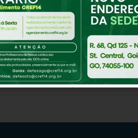
 in 1971, and has been providing quality doohickey
eople and does all kinds of awesome things for th
shboard
to delete this page and create new pages for your cont