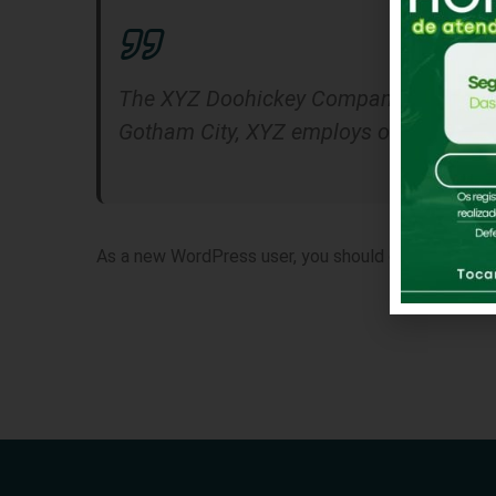
The XYZ Doohickey Company was founded
Gotham City, XYZ employs over 2,000 p
As a new WordPress user, you should go to
your da