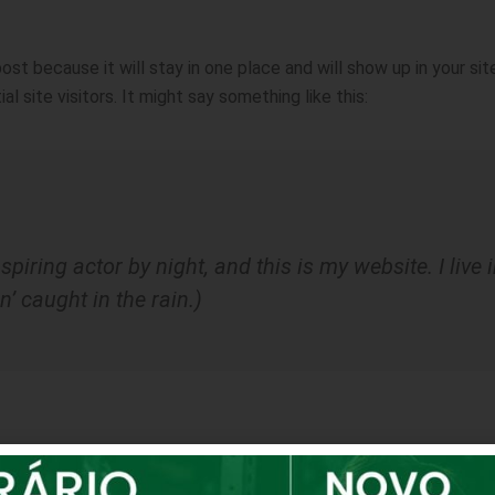
post because it will stay in one place and will show up in your s
 site visitors. It might say something like this:
spiring actor by night, and this is my website. I liv
n’ caught in the rain.)