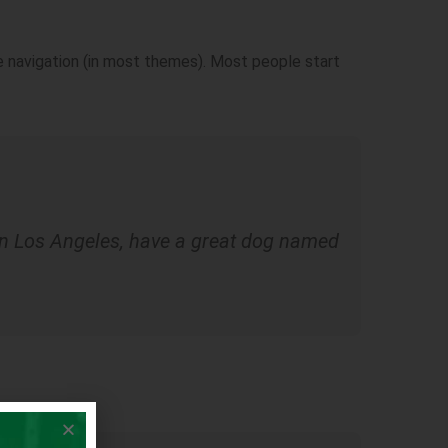
ite navigation (in most themes). Most people start
e in Los Angeles, have a great dog named