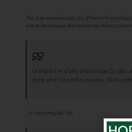
This is an example page. It’s different from a blog 
with an About page that introduces them to potential
Hi there! I’m a bike messenger by day, a
Jack, and I like piña coladas. (And getti
…or something like this: