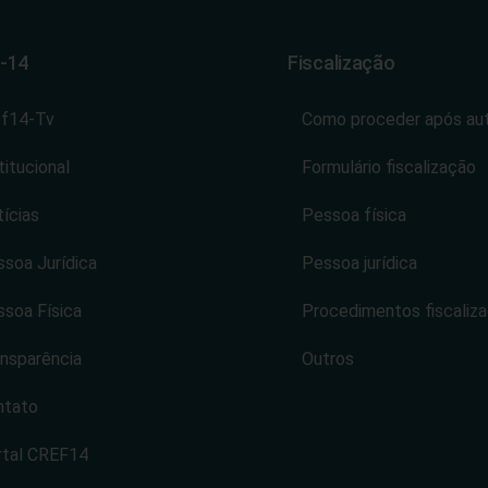
-14
Fiscalização
ef14-Tv
Como proceder após au
titucional
Formulário fiscalização
ícias
Pessoa física
soa Jurídica
Pessoa jurídica
soa Física
Procedimentos fiscaliz
nsparência
Outros
ntato
rtal CREF14