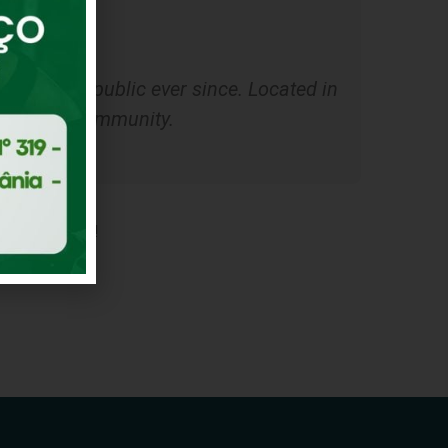
s to the public ever since. Located in
e Gotham community.
ent. Have fun!