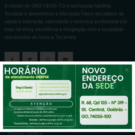
A missão do CREF14/GO-TO é normatizar, habilitar,
fiscalizar e desenvolver a Educação Física nos pilares da
saúde e educação, valorizando o exercício profissional por
meio da ética, excelência e integração com a sociedade
nos estados de Goiás e Tocantins.
Cref-14
Cref14-Tv
Institucional
Notícias
Pessoa Jurídica