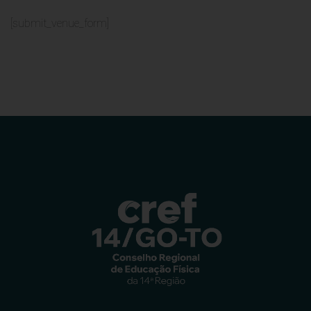
[submit_venue_form]